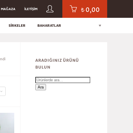
₺
0,00
MAĞAZA
İLETIŞIM
SIRKELER
BAHARATLAR
endi
ARADIĞINIZ ÜRÜNÜ
BULUN
Ara