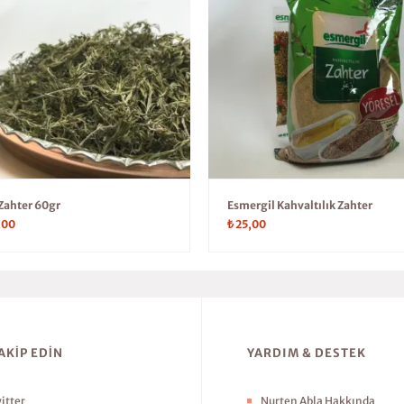
Zahter 60gr
Esmergil Kahvaltılık Zahter
,00
₺
25,00
TAKIP EDIN
YARDIM & DESTEK
itter
Nurten Abla Hakkında