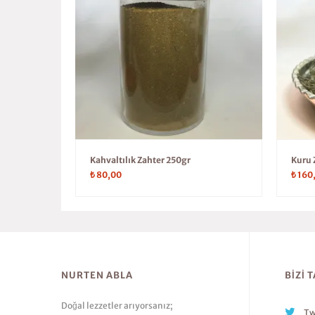
Kahvaltılık Zahter 250gr
Kuru 
₺
80,00
₺
160
NURTEN ABLA
BIZI 
Doğal lezzetler arıyorsanız;
Tw