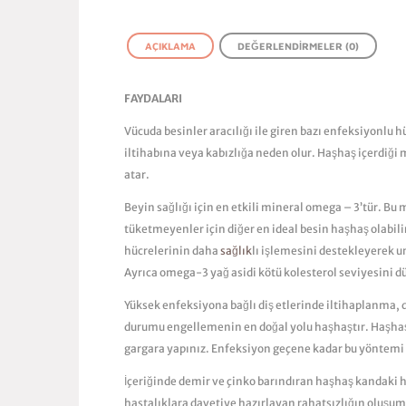
AÇIKLAMA
DEĞERLENDIRMELER (0)
FAYDALARI
Vücuda besinler aracılığı ile giren bazı enfeksiyonlu
iltihabına veya kabızlığa neden olur. Haşhaş içerdiği 
atar.
Beyin sağlığı için en etkili mineral omega – 3’tür. Bu
tüketmeyenler için diğer en ideal besin haşhaş olabili
hücrelerinin daha
sağlık
lı işlemesini destekleyerek u
Ayrıca omega-3 yağ asidi kötü kolesterol seviyesini d
Yüksek enfeksiyona bağlı diş etlerinde iltihaplanma, 
durumu engellemenin en doğal yolu haşhaştır. Haşhaş 
gargara yapınız. Enfeksiyon geçene kadar bu yöntemi t
İçeriğinde demir ve çinko barındıran haşhaş kandaki hü
hastalıklara davetiye hazırlayan rahatsızlığın oluşu