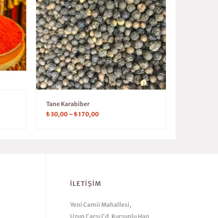
Tane Karabiber
₺
30,00
–
₺
170,00
İLETIŞIM
Yeni Camii Mahallesi,
Uzun Çarşı Cd, Kurşunlu Han