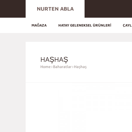
NURTEN ABLA
MAĞAZA
HATAY GELENEKSEL ÜRÜNLERI
ÇAY
HAŞHAŞ
Home
Baharatlar
Haşhaş