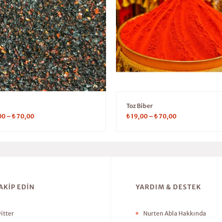
Toz Biber
00
–
₺
70,00
₺
19,00
–
₺
70,00
TAKIP EDIN
YARDIM & DESTEK
itter
Nurten Abla Hakkında