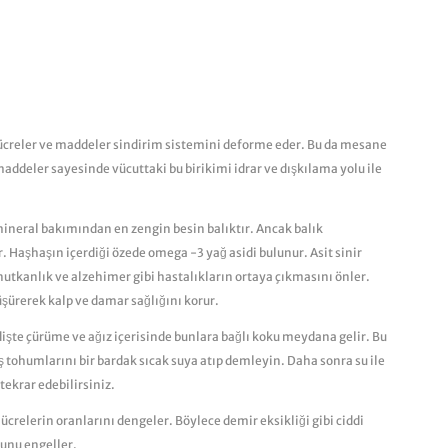
 hücreler ve maddeler sindirim sistemini deforme eder. Bu da mesane
maddeler sayesinde vücuttaki bu birikimi idrar ve dışkılama yolu ile
 mineral bakımından en zengin besin balıktır. Ancak balık
r. Haşhaşın içerdiği özede omega -3 yağ asidi bulunur. Asit sinir
nutkanlık ve alzehimer gibi hastalıkların ortaya çıkmasını önler.
üşürerek kalp ve damar sağlığını korur.
dişte çürüme ve ağız içerisinde bunlara bağlı koku meydana gelir. Bu
tohumlarını bir bardak sıcak suya atıp demleyin. Daha sonra su ile
ekrar edebilirsiniz.
crelerin oranlarını dengeler. Böylece demir eksikliği gibi ciddi
munu engeller.