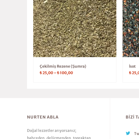
Çekilmiş Rezene (Şumra)
İsot
₺
25,00
–
₺
100,00
₺
25,
NURTEN ABLA
BIZI 
Doğal lezzetler arıyorsanız;
Tw
bahçeden, değirmenden, topraktan