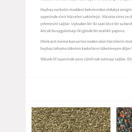
Haşhaş narkotin maddesi bakımından oldukça zengindi
sayesinde sinir hücreleri sakinleşir. Vücutta stres ve
çekmesini sağlar. Uykudan bir iki saat önce bir su bard
Ancak bu uygulamayı iki günde bir aralıklı yapınız.
Oleik asit meme kanserine neden olan hücrelerin mut
haşhaş tohumu tüketen kadınların tüketmeyen diğer kad
Yüksek lif sayesinde uzun süreli tok tutmayı sağlar. Di