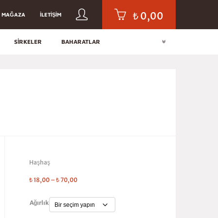
₺
0,00
MAĞAZA
İLETIŞIM
SIRKELER
BAHARATLAR
Haşhaş
₺
18,00
–
₺
70,00
Ağırlık