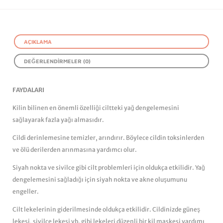
AÇIKLAMA
DEĞERLENDIRMELER (0)
FAYDALARI
Kilin bilinen en önemli özelliği ciltteki yağ dengelemesini
sağlayarak fazla yağı almasıdır.
Cildi derinlemesine temizler, arındırır. Böylece cildin toksinlerden
ve ölü derilerden arınmasına yardımcı olur.
Siyah nokta ve sivilce gibi cilt problemleri için oldukça etkilidir. Yağ
dengelemesini sağladığı için siyah nokta ve akne oluşumunu
engeller.
Cilt lekelerinin giderilmesinde oldukça etkilidir. Cildinizde güneş
lekesi, sivilce lekesi vb. gibi lekeleri düzenli bir kil maskesi yardımı