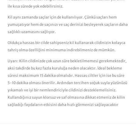
ile kısa sürede yok edebilirsiniz.
Kil aynı zamanda saçlar için de kullanılıyor. Çünkü saçları hem
yumuşatıyor hem de saçınızı ve saç derinizi besleyerek saçların daha
sağlıklı uzamasını sağlıyor.
Oldukça hassas bir cilde sahipseniz kil kullanarak cildinizin kolayca
tahriş olma özelliğini minimuma indirebilmeniz de mümkün.
Uyarı: Kilin cildinizde çok uzun süre bekletilmemesi gerekmektedir,
aksi takdirde bu kez fazla kuruluğa neden olacaktır. İdeal bekleme
süresi maksimum 15 dakika olmalıdır. Hassas ciltler için ise bu süre
5-10 dakika olması önerilir. Ardından tercihen soğuk suyla yüzünüzü
yıkamalı ve iyi bir nemlendiriciyle cildinizi desteklemelisiniz.
Kullandığınız suyun klorsuz ve saf olmasına dikkat etmeniz de kilin
sağladığı faydaların etkisini daha hızlı görmenizi sağlayacaktır