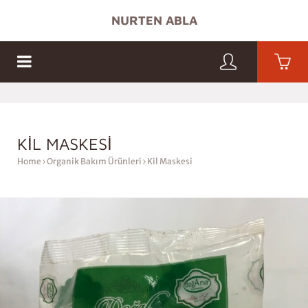
NURTEN ABLA
MAĞAZA
HATAY GELENEKSEL ÜRÜNLERI
ÇAYLAR
KIL MASKESI
Home
Organik Bakım Ürünleri
Kil Maskesi